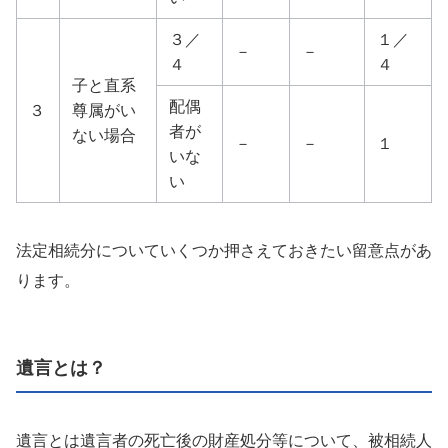
３／
１／
－
－
４
４
子と直系
配偶
３
尊属がい
者が
ない場合
－
－
１
いな
い
法定相続分についていくつか押さえておきたい留意点があ
ります。
遺言とは？
遺言とは遺言者の死亡後の財産処分等について、被相続人