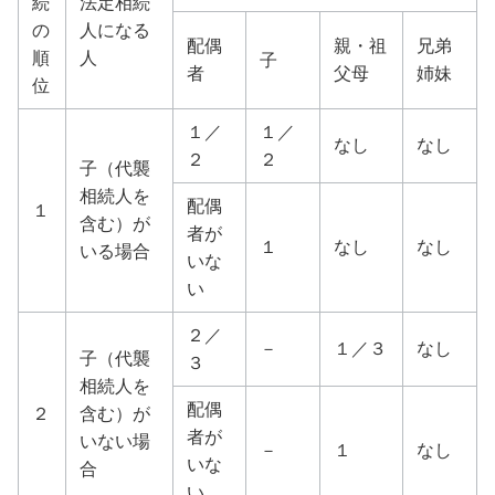
続
法定相続
の
人になる
配偶
親・祖
兄弟
順
人
子
者
父母
姉妹
位
１／
１／
なし
なし
２
２
子（代襲
相続人を
配偶
１
含む）が
者が
１
なし
なし
いる場合
いな
い
２／
－
１／３
なし
子（代襲
３
相続人を
配偶
２
含む）が
者が
いない場
－
１
なし
いな
合
い